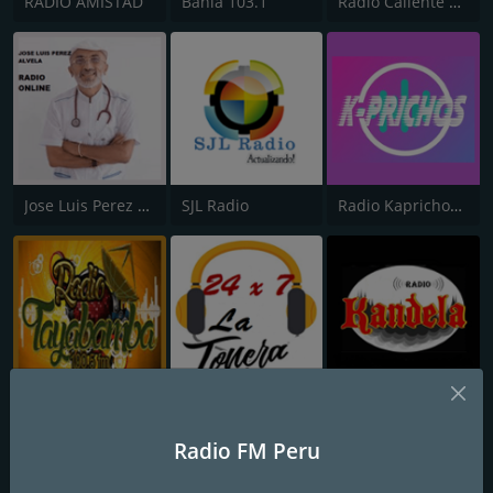
RADIO AMISTAD
Bahia 103.1
Radio Caliente Lima
Jose Luis Perez A - Radio Online
SJL Radio
Radio Kaprichos FM
Radio Tayabamba 100.5 FM
La Tonera
Radio Kandela Online
Radio FM Peru