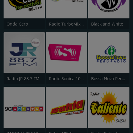
Onda Cero
Radio TurboMix FM
Black and White
Radio JR 88.7 FM
Radio Sónica 103.3
Bossa Nova Peru Radio