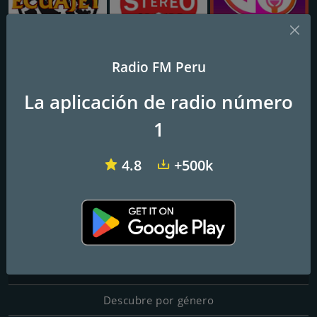
Radio Ecuajey
Radio Stereo Grande
Go Festa
Radio FM Peru
La aplicación de radio número
La Tonera
1
Juvenil
4.8
+500k
Frecuencias FM
Lima
: Online
Contactos
Página web:
https://latonerajoven.blogspot.com/
Descubre por género