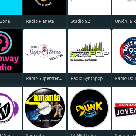
 Zona
Radio Planeta
Studio 92
y
Radio Superstereo
Radio Synthpop
d White
Samanta
DUNK Radio