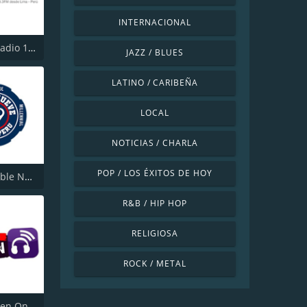
INTERNACIONAL
Unión la Radio 103.3 FM
JAZZ / BLUES
LATINO / CARIBEÑA
LOCAL
NOTICIAS / CHARLA
POP / LOS ÉXITOS DE HOY
Radio Double Nueve - Classic
R&B / HIP HOP
RELIGIOSA
ROCK / METAL
Sonido Joven Online