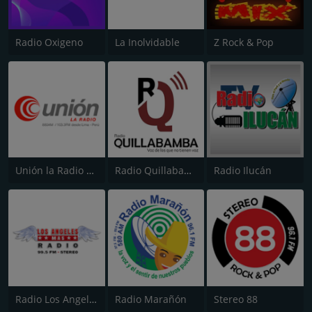
Radio Oxigeno
La Inolvidable
Z Rock & Pop
Unión la Radio 103.3 FM
Radio Quillabamba
Radio Ilucán
Radio Los Angeles Chepén
Radio Marañón
Stereo 88