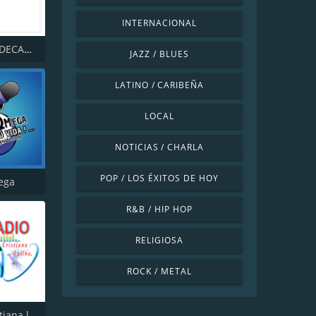
INTERNACIONAL
RADIO LA DECANA
JAZZ / BLUES
LATINO / CARIBEÑA
LOCAL
NOTICIAS / CHARLA
POP / LOS ÉXITOS DE HOY
ega
R&B / HIP HOP
RELIGIOSA
ROCK / METAL
Radio Cristiana la Senda Antigua