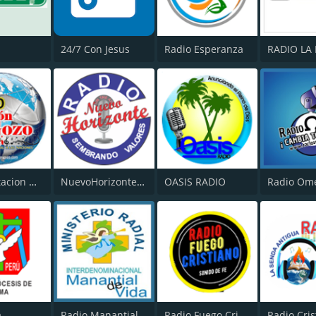
24/7 Con Jesus
Radio Esperanza
Radio Estacion Gozo
NuevoHorizonte radio
OASIS RADIO
Radio Om
a
Radio Manantial de Vida
Radio Fuego Cristiano