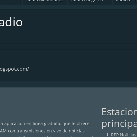
Radio
logspot.com/
Estacio
princip
 aplicación en línea gratuita, que te ofrece
/AM con transmisiones en vivo de noticias,
RPP Noticias