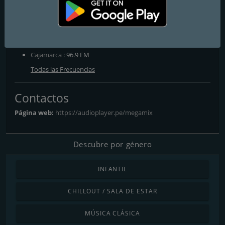
Frecuencias FM
Arequipa
: 90.3 FM
Bocas del Toro
: 99.9 FM
Bocas del Toro
: 90.1 FM
Cajamarca
: 96.9 FM
Todas las Frecuencias
Contactos
Página web:
https://audioplayer.pe/megamix
Descubre por género
INFANTIL
CHILLOUT / SALA DE ESTAR
MÚSICA CLÁSICA