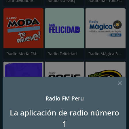
La Inolvidable
Radio NuevaQ
Radiomar 106.3 FM
Radio Moda FM 97.3
Radio Felicidad
Radio Mágica 88.3 FM
Radio FM Peru
Radio La Kalle
Radio Oasis 100.1 FM
Onda Cero
La aplicación de radio número
1