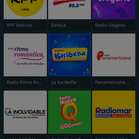
RPP Noticias
Exitosa
Radio Oxigeno
Radio Ritmo Romántica
La Karibeña
Panamericana Radio