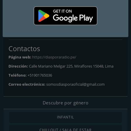
parte del mundo, demostrando así que
#LOSBUENOSSOMOSMÁS.
Frecuencias FM
Lima
: Online
Contactos
Página web:
https://diasporaradio.pe/
Dirección:
Calle Mariano Melgar 225, Miraflores 15048, Lima
Teléfono:
+51901765036
Correo electrónico:
somosdiasporaoficial@gmail.com
Descubre por género
INFANTIL
CHILLOUT / SALA DE ESTAR