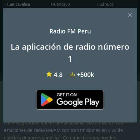
Huancavelica
Huancayo
Huánuco
Ica
Jaén
Lima
Lima
Lima
Lima
Radio FM Peru
Lima
Lima
Lima
La aplicación de radio número
Lima
Moquegua
Piura
1
Puno
Tacna
4.8
+500k
Radio FM Peru
Descubre lo mejor de la radio peruana con nuestra aplicación
en línea gratuita, que te ofrece fácil acceso a más de 700
estaciones de radio FM/AM con transmisiones en vivo de
noticias, deportes y música. Con nuestra app, puedes